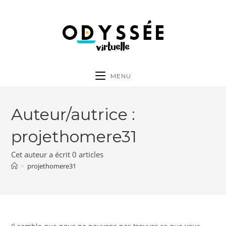
Skip
to
content
MENU
Auteur/autrice :
projethomere31
Cet auteur a écrit 0 articles
>
projethomere31